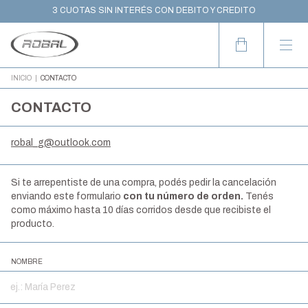
10% OFF CON TRANSFERENCIA
3 CUOTAS SIN INTERÉS CON DEBITO Y CREDITO
WORLDWIDE SHIPPING
INICIO
|
CONTACTO
CONTACTO
robal_g@outlook.com
Si te arrepentiste de una compra, podés pedir la cancelación
enviando este formulario
con tu número de orden.
Tenés
como máximo hasta 10 días corridos desde que recibiste el
producto.
NOMBRE